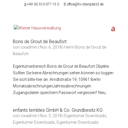
+49 30 310 077 15 0
office@hv-steinplatz3.de
Boris de Grout de Beaufort
von
cixadmin
|
Nov. 6, 2018
|
Herrn Boris de Grout de
Beaufort
Eigentümerbereich Boris de Grout de Beaufort Objekte
Sollten Sie keine Abrechnungen sehen können so loggen
Sie sich bitte hier an. Arndtstraße 19, 10961 Berlin
MonatsabrechnungenJahresabrechnungen
Zugangsdaten speichern Passwort vergessen? Neu...
enfants terribles GmbH & Co. Grundbesitz KG
von
cixadmin
|
Nov. 5, 2018
|
Eigentümer Downloads
,
Eigentümer Downloads
,
Eigentümer Downloads